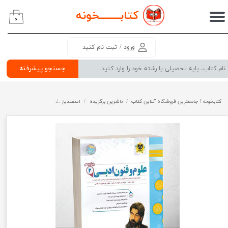
کتابــــــــ
خونه
۰
حساب کاربری من
تغییر گذر واژه
ورود
/
ثبت نام کنید
سفارشات
جستجو پیشرفته
خروج از حساب کاربری
کتابخونه ! جامعترین فروشگاه آنلاین کتاب
ناشرین برگزیده
اسفندیار
علوم و فنون ادبی یازدهم 