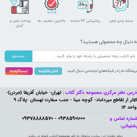
بسته بندی ایمن
پشتیبانی ۲۴ ساعته
بالاترین تخفیف ها
پرداخت ایمن و ​​​​​​​
آسان
ه دنبال چه محصولی هستید؟
جستجو
روشگاه ما را در شبکه‌های اجتماعی دنبال کنید:
درس دفتر مرکزی مجموعه دکتر کتاب :
تهران- خیابان آفریقا (جردن)-
بالاتر از تقاطع میرداماد- کوچه مینا - جنب سفارت لهستان -پلاک 9
واحد 14
09385901000 - 09378888570​​​​​​​
ماره تماس و
شتیبانی: ​​​​​​​
تمام حقوق این سایت متعلق به
نام مجموعه کتاب خونه
می‌باشد.