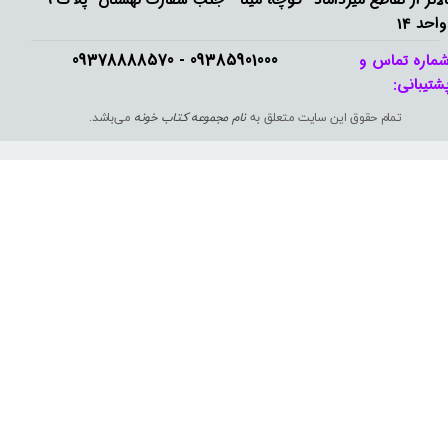
بالاتر از تقاطع میرداماد- کوچه مینا - جنب سفارت لهستان -پلاک 9
واحد 14
09385901000 - 09378888570​​​​​​​
ماره تماس و
شتیبانی: ​​​​​​​
تمام حقوق این سایت متعلق به
نام مجموعه کتاب خونه
می‌باشد.