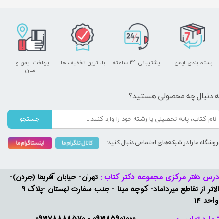
بسته بندی ایمن
پشتیبانی ۲۴ ساعته
بالاترین تخفیف ها
پرداخت ایمن و ​​​​​​​
آسان
ه دنبال چه محصولی هستید؟
جستجو
روشگاه ما را در شبکه‌های اجتماعی دنبال کنید:
درس دفتر مرکزی مجموعه دکتر کتاب :
تهران- خیابان آفریقا (جردن)-
بالاتر از تقاطع میرداماد- کوچه مینا - جنب سفارت لهستان -پلاک 9
واحد 14
09385901000 - 09378888570​​​​​​​