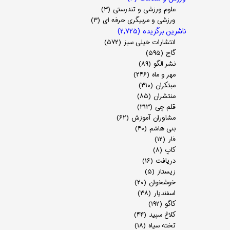
علوم ورزشی و تندرستی
(۳)
ورزشی و مربیگری حرفه ای
(۳)
ناشرین برگزیده
(۲,۷۲۵)
انتشارات خیلی سبز
(۵۷۲)
گاج
(۵۹۵)
نشر الگو
(۸۹)
مهر و ماه
(۲۴۶)
مبتکران
(۳۱۰)
منتشران
(۸۵)
قلم چی
(۳۱۳)
مشاوران آموزش
(۶۲)
بنی هاشم
(۴۰)
فار
(۱۲)
کاپ
(۸)
دریافت
(۱۶)
زیستاز
(۵)
خوشخوان
(۲۰)
اسفندیار
(۳۸)
کاگو
(۱۹۲)
کلاغ سپید
(۴۴)
تخته سیاه
(۱۸)