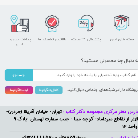
بسته بندی ایمن
پشتیبانی ۲۴ ساعته
بالاترین تخفیف ها
پرداخت ایمن و ​​​​​​​
آسان
ه دنبال چه محصولی هستید؟
جستجو
روشگاه ما را در شبکه‌های اجتماعی دنبال کنید:
درس دفتر مرکزی مجموعه دکتر کتاب :
تهران- خیابان آفریقا (جردن)-
بالاتر از تقاطع میرداماد- کوچه مینا - جنب سفارت لهستان -پلاک 9
واحد 14
09385901000 - 09378888570​​​​​​​