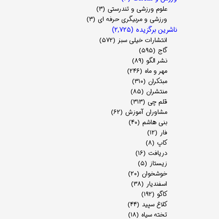
علوم ورزشی و تندرستی
(۳)
ورزشی و مربیگری حرفه ای
(۳)
ناشرین برگزیده
(۲,۷۲۵)
انتشارات خیلی سبز
(۵۷۲)
گاج
(۵۹۵)
نشر الگو
(۸۹)
مهر و ماه
(۲۴۶)
مبتکران
(۳۱۰)
منتشران
(۸۵)
قلم چی
(۳۱۳)
مشاوران آموزش
(۶۲)
بنی هاشم
(۴۰)
فار
(۱۲)
کاپ
(۸)
دریافت
(۱۶)
زیستاز
(۵)
خوشخوان
(۲۰)
اسفندیار
(۳۸)
کاگو
(۱۹۲)
کلاغ سپید
(۴۴)
تخته سیاه
(۱۸)