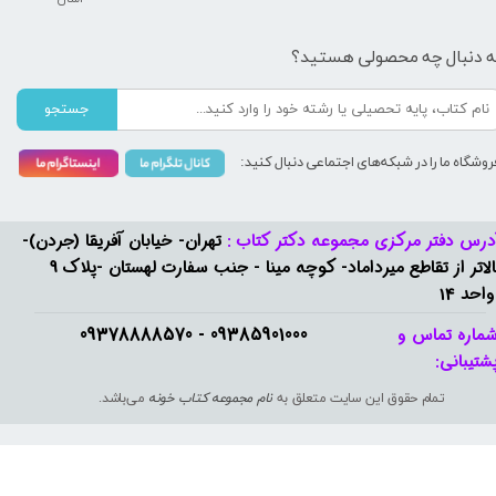
ه دنبال چه محصولی هستید؟
جستجو
روشگاه ما را در شبکه‌های اجتماعی دنبال کنید:
درس دفتر مرکزی مجموعه دکتر کتاب :
تهران- خیابان آفریقا (جردن)-
بالاتر از تقاطع میرداماد- کوچه مینا - جنب سفارت لهستان -پلاک 9
واحد 14
09385901000 - 09378888570​​​​​​​
ماره تماس و
شتیبانی: ​​​​​​​
تمام حقوق این سایت متعلق به
نام مجموعه کتاب خونه
می‌باشد.