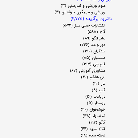
علوم ورزشی و تندرستی
(۳)
ورزشی و مربیگری حرفه ای
(۳)
ناشرین برگزیده
(۲,۷۲۵)
انتشارات خیلی سبز
(۵۷۲)
گاج
(۵۹۵)
نشر الگو
(۸۹)
مهر و ماه
(۲۴۶)
مبتکران
(۳۱۰)
منتشران
(۸۵)
قلم چی
(۳۱۳)
مشاوران آموزش
(۶۲)
بنی هاشم
(۴۰)
فار
(۱۲)
کاپ
(۸)
دریافت
(۱۶)
زیستاز
(۵)
خوشخوان
(۲۰)
اسفندیار
(۳۸)
کاگو
(۱۹۲)
کلاغ سپید
(۴۴)
تخته سیاه
(۱۸)