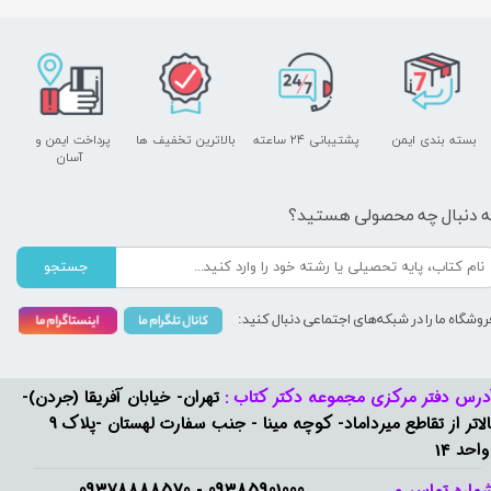
بسته بندی ایمن
پشتیبانی ۲۴ ساعته
بالاترین تخفیف ها
پرداخت ایمن و ​​​​​​​
آسان
ه دنبال چه محصولی هستید؟
جستجو
روشگاه ما را در شبکه‌های اجتماعی دنبال کنید:
درس دفتر مرکزی مجموعه دکتر کتاب :
تهران- خیابان آفریقا (جردن)-
بالاتر از تقاطع میرداماد- کوچه مینا - جنب سفارت لهستان -پلاک 9
واحد 14
09385901000 - 09378888570​​​​​​​