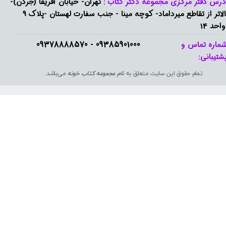
درس دفتر مرکزی مجموعه دکتر کتاب :
تهران- خیابان آفریقا (جردن)-
بالاتر از تقاطع میرداماد- کوچه مینا - جنب سفارت لهستان -پلاک 9
واحد 14
09385901000 - 09378888570​​​​​​​
ماره تماس و
شتیبانی: ​​​​​​​
تمام حقوق این سایت متعلق به
نام مجموعه کتاب خونه
می‌باشد.