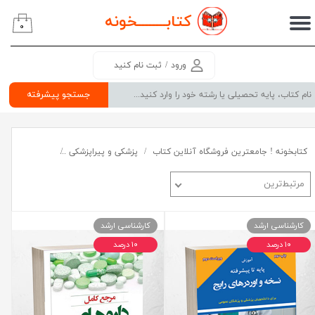
کتابــــــــ
خونه
۰
حساب کاربری من
تغییر گذر واژه
ورود
/
ثبت نام کنید
سفارشات
جستجو پیشرفته
خروج از حساب کاربری
کتابخونه ! جامعترین فروشگاه آنلاین کتاب
پزشکی و پیراپزشکی
منابع و کتب دا
مرتبط‌ترین
کارشناسی ارشد
کارشناسی ارشد
۱۰ درصد
۱۰ درصد