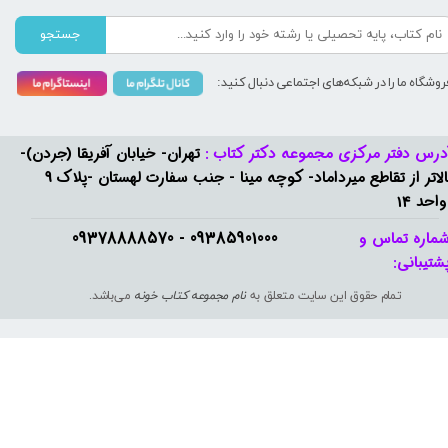
جستجو
روشگاه ما را در شبکه‌های اجتماعی دنبال کنید:
درس دفتر مرکزی مجموعه دکتر کتاب :
تهران- خیابان آفریقا (جردن)-
بالاتر از تقاطع میرداماد- کوچه مینا - جنب سفارت لهستان -پلاک 9
واحد 14
09385901000 - 09378888570​​​​​​​
ماره تماس و
شتیبانی: ​​​​​​​
تمام حقوق این سایت متعلق به
نام مجموعه کتاب خونه
می‌باشد.