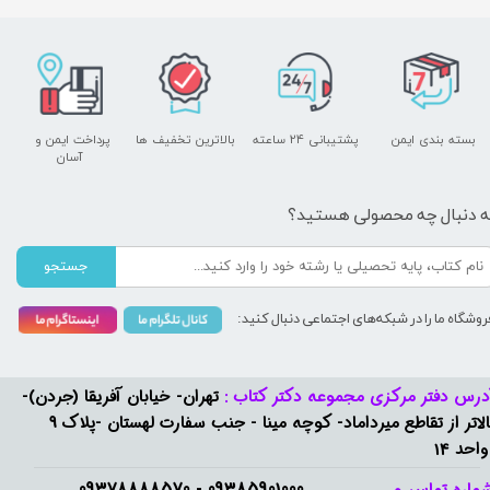
بسته بندی ایمن
پشتیبانی ۲۴ ساعته
بالاترین تخفیف ها
پرداخت ایمن و ​​​​​​​
آسان
ه دنبال چه محصولی هستید؟
جستجو
روشگاه ما را در شبکه‌های اجتماعی دنبال کنید:
درس دفتر مرکزی مجموعه دکتر کتاب :
تهران- خیابان آفریقا (جردن)-
بالاتر از تقاطع میرداماد- کوچه مینا - جنب سفارت لهستان -پلاک 9
واحد 14
09385901000 - 09378888570​​​​​​​