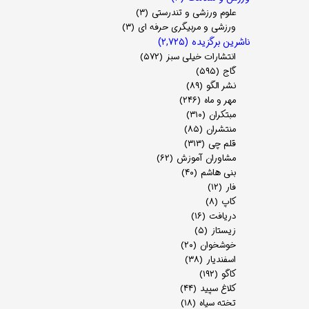
علوم ورزشی و تندرستی
(۳)
ورزشی و مربیگری حرفه ای
(۳)
ناشرین برگزیده
(۲,۷۲۵)
انتشارات خیلی سبز
(۵۷۲)
گاج
(۵۹۵)
نشر الگو
(۸۹)
مهر و ماه
(۲۴۶)
مبتکران
(۳۱۰)
منتشران
(۸۵)
قلم چی
(۳۱۳)
مشاوران آموزش
(۶۲)
بنی هاشم
(۴۰)
فار
(۱۲)
کاپ
(۸)
دریافت
(۱۶)
زیستاز
(۵)
خوشخوان
(۲۰)
اسفندیار
(۳۸)
کاگو
(۱۹۲)
کلاغ سپید
(۴۴)
تخته سیاه
(۱۸)