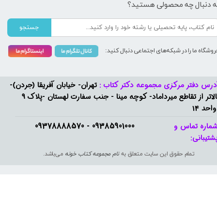
ه دنبال چه محصولی هستید؟
جستجو
روشگاه ما را در شبکه‌های اجتماعی دنبال کنید:
درس دفتر مرکزی مجموعه دکتر کتاب :
تهران- خیابان آفریقا (جردن)-
بالاتر از تقاطع میرداماد- کوچه مینا - جنب سفارت لهستان -پلاک 9
واحد 14
09385901000 - 09378888570​​​​​​​
ماره تماس و
شتیبانی: ​​​​​​​
تمام حقوق این سایت متعلق به
نام مجموعه کتاب خونه
می‌باشد.