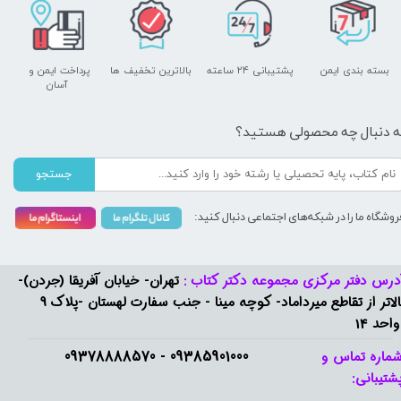
بسته بندی ایمن
پشتیبانی ۲۴ ساعته
بالاترین تخفیف ها
پرداخت ایمن و ​​​​​​​
آسان
ه دنبال چه محصولی هستید؟
جستجو
روشگاه ما را در شبکه‌های اجتماعی دنبال کنید:
درس دفتر مرکزی مجموعه دکتر کتاب :
تهران- خیابان آفریقا (جردن)-
بالاتر از تقاطع میرداماد- کوچه مینا - جنب سفارت لهستان -پلاک 9
واحد 14
09385901000 - 09378888570​​​​​​​
ماره تماس و
شتیبانی: ​​​​​​​