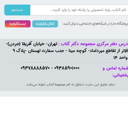
جستجو
روشگاه ما را در شبکه‌های اجتماعی دنبال کنید:
درس دفتر مرکزی مجموعه دکتر کتاب :
تهران- خیابان آفریقا (جردن)-
بالاتر از تقاطع میرداماد- کوچه مینا - جنب سفارت لهستان -پلاک 9
واحد 14
09385901000 - 09378888570​​​​​​​
ماره تماس و
شتیبانی: ​​​​​​​
تمام حقوق این سایت متعلق به
نام مجموعه کتاب خونه
می‌باشد.