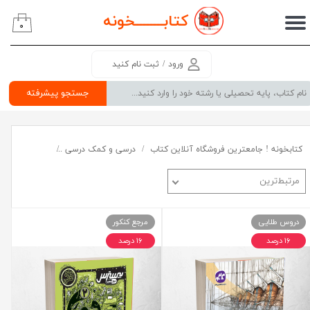
کتابــــــــ
خونه
۰
حساب کاربری من
تغییر گذر واژه
ورود
/
ثبت نام کنید
سفارشات
جستجو پیشرفته
خروج از حساب کاربری
کتابخونه ! جامعترین فروشگاه آنلاین کتاب
درسی و کمک درسی
دوم متوسطه
مرتبط‌ترین
دروس طلایی
مرجع کنکور
۱۶ درصد
۱۶ درصد