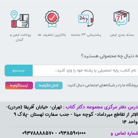
بسته بندی ایمن
پشتیبانی ۲۴ ساعته
بالاترین تخفیف ها
پرداخت ایمن و ​​​​​​​
آسان
ه دنبال چه محصولی هستید؟
جستجو
روشگاه ما را در شبکه‌های اجتماعی دنبال کنید:
درس دفتر مرکزی مجموعه دکتر کتاب :
تهران- خیابان آفریقا (جردن)-
بالاتر از تقاطع میرداماد- کوچه مینا - جنب سفارت لهستان -پلاک 9
واحد 14
09385901000 - 09378888570​​​​​​​
ماره تماس و