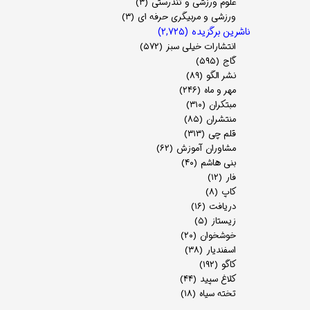
علوم ورزشی و تندرستی
(۳)
ورزشی و مربیگری حرفه ای
(۳)
ناشرین برگزیده
(۲,۷۲۵)
انتشارات خیلی سبز
(۵۷۲)
گاج
(۵۹۵)
نشر الگو
(۸۹)
مهر و ماه
(۲۴۶)
مبتکران
(۳۱۰)
منتشران
(۸۵)
قلم چی
(۳۱۳)
مشاوران آموزش
(۶۲)
بنی هاشم
(۴۰)
فار
(۱۲)
کاپ
(۸)
دریافت
(۱۶)
زیستاز
(۵)
خوشخوان
(۲۰)
اسفندیار
(۳۸)
کاگو
(۱۹۲)
کلاغ سپید
(۴۴)
تخته سیاه
(۱۸)