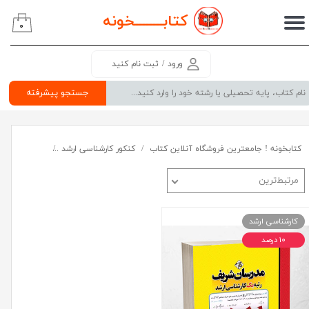
کتابــــــــ
خونه
۰
حساب کاربری من
تغییر گذر واژه
ورود
/
ثبت نام کنید
سفارشات
جستجو پیشرفته
خروج از حساب کاربری
کتابخونه ! جامعترین فروشگاه آنلاین کتاب
کنکور کارشناسی ارشد
گروه علوم پای
مرتبط‌ترین
کارشناسی ارشد
۱۰ درصد