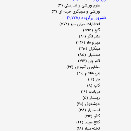
علوم ورزشی و تندرستی
(۳)
ورزشی و مربیگری حرفه ای
(۳)
ناشرین برگزیده
(۲,۷۲۵)
انتشارات خیلی سبز
(۵۷۲)
گاج
(۵۹۵)
نشر الگو
(۸۹)
مهر و ماه
(۲۴۶)
مبتکران
(۳۱۰)
منتشران
(۸۵)
قلم چی
(۳۱۳)
مشاوران آموزش
(۶۲)
بنی هاشم
(۴۰)
فار
(۱۲)
کاپ
(۸)
دریافت
(۱۶)
زیستاز
(۵)
خوشخوان
(۲۰)
اسفندیار
(۳۸)
کاگو
(۱۹۲)
کلاغ سپید
(۴۴)
تخته سیاه
(۱۸)