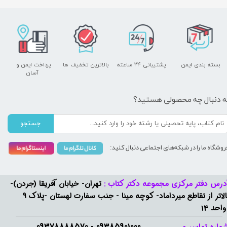
بسته بندی ایمن
پشتیبانی ۲۴ ساعته
بالاترین تخفیف ها
پرداخت ایمن و ​​​​​​​
آسان
ه دنبال چه محصولی هستید؟
جستجو
روشگاه ما را در شبکه‌های اجتماعی دنبال کنید:
درس دفتر مرکزی مجموعه دکتر کتاب :
تهران- خیابان آفریقا (جردن)-
بالاتر از تقاطع میرداماد- کوچه مینا - جنب سفارت لهستان -پلاک 9
واحد 14
09385901000 - 09378888570​​​​​​​