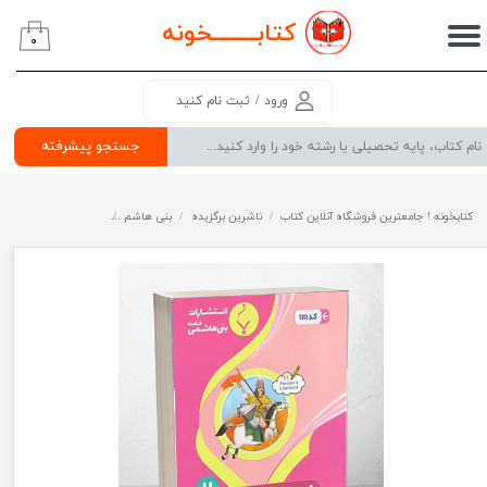
کتابــــــــ
خونه
۰
حساب کاربری من
تغییر گذر واژه
ورود
/
ثبت نام کنید
سفارشات
جستجو پیشرفته
خروج از حساب کاربری
کتابخونه ! جامعترین فروشگاه آنلاین کتاب
ناشرین برگزیده
بنی هاشم
فارسی یازدهم بنی ها