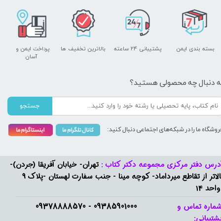
بسته بندی ایمن
پشتیبانی ۲۴ ساعته
بالاترین تخفیف ها
پرداخت ایمن و ​​​​​​​
آسان
ه دنبال چه محصولی هستید؟
جستجو
روشگاه ما را در شبکه‌های اجتماعی دنبال کنید:
درس دفتر مرکزی مجموعه دکتر کتاب :
تهران- خیابان آفریقا (جردن)-
بالاتر از تقاطع میرداماد- کوچه مینا - جنب سفارت لهستان -پلاک 9
واحد 14
09385901000 - 09378888570​​​​​​​
ماره تماس و
شتیبانی: ​​​​​​​