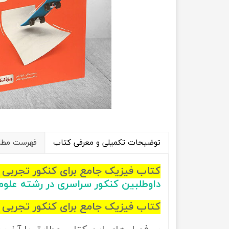
راهیان نفت
تاریخ
آموزش نرم افزار های فنی مهندسی
جغرافیا
علوم اج
علوم س
توضیحات تکمیلی و معرفی کتاب
فهرست مطال
کتاب فیزیک جامع برای کنکور تجربی ج
داوطلبین کنکور سراسری در رشته علو
کتاب فیزیک جامع برای کنکور تجربی جلد 1 انتشارات منتشران ( جلد