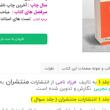
سال چاپ :
آخرین چاپ ناشر
کتب پایه دوازدهم ریاضی فیزیک
سرفصل های کتاب :
مباحث 
تست های استاندار
درباره کتاب :
تماعی
یاسی
افزودن به سبد خری
ب و نمونه صفحات این کتاب
نظرات
منتشران
لد 1
به تالیف
فرزاد نامی
از
انتشارات
به
م تجربی
نگارش و تدوین شده است.
 سوال )