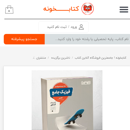
کتابــــــــ
خونه
۰
حساب کاربری من
تغییر گذر واژه
ورود
/
ثبت نام کنید
سفارشات
جستجو پیشرفته
خروج از حساب کاربری
کتابخونه ! جامعترین فروشگاه آنلاین کتاب
ناشرین برگزیده
منتشران
کتاب فیزیک جامع برای کنکور تجربی جلد 2 انتشار