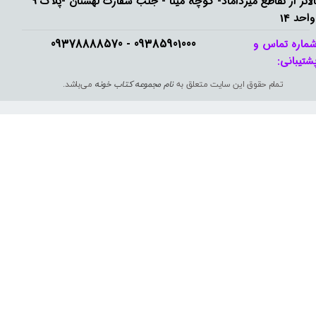
بالاتر از تقاطع میرداماد- کوچه مینا - جنب سفارت لهستان -پلاک 9
واحد 14
09385901000 - 09378888570​​​​​​​
ماره تماس و
شتیبانی: ​​​​​​​
تمام حقوق این سایت متعلق به
نام مجموعه کتاب خونه
می‌باشد.