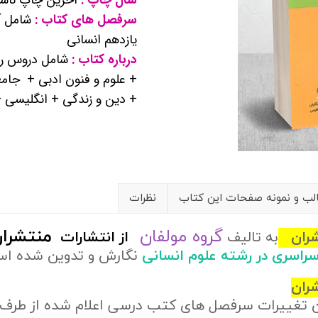
کتب پایه دوازدهم ریاضی فیزیک
سرفصل های کتاب :
شامل آ
یازدهم انسانی
تماعی
درباره کتاب :
شامل دروس ریا
+ علوم و فنون ادبی + جام
یاسی
+ دین و زندگی + انگلیسی 
ب و نمونه صفحات این کتاب
نظرات
گروه مولفان
منتشرا
تشران
به تالیف
از
انتشارات
 سراسری در رشته علوم انسانی
نگارش و تدوین شده ا
ران
ن تغییرات سرفصل های کتب درسی اعلام شده از طرف