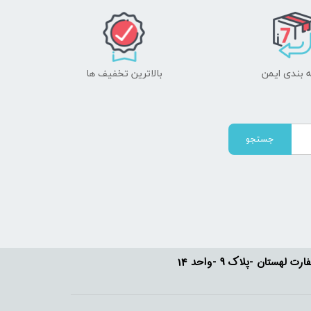
 بندی ایمن
بالاترین تخفیف ها
جستجو
ستان -پلاک 9 -واحد 14