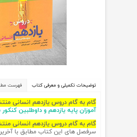
راهیان نفت
تاریخ
آموزش نرم افزار های فنی مهندسی
جغرافیا
علوم اج
علوم س
توضیحات تکمیلی و معرفی کتاب
فهرست مطال
گام به گام دروس یازدهم انسانی من
آموزان پایه یازدهم و داوطلبین کنکور
گام به گام دروس یازدهم انسانی منتش
سرفصل های این کتاب مطابق با آخری