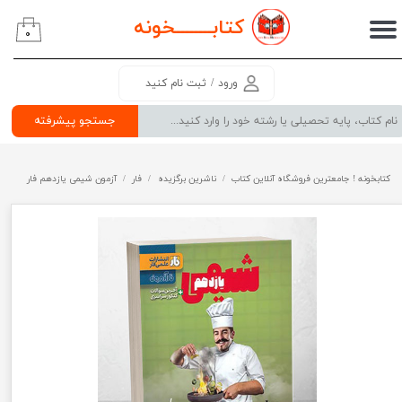
کتابــــــــ
خونه
۰
حساب کاربری من
تغییر گذر واژه
ورود
/
ثبت نام کنید
سفارشات
جستجو پیشرفته
خروج از حساب کاربری
کتابخونه ! جامعترین فروشگاه آنلاین کتاب
ناشرین برگزیده
فار
آزمون شیمی یازدهم فار