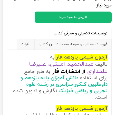
مورد نیاز
افزودن به سبد خرید
توضیحات تکمیلی و معرفی کتاب
فهرست مطالب و نمونه صفحات این کتاب
نظرات
آزمون شیمی یازدهم فار
به
عبدالحمید امینی، علیرضا
تالیف
علمداری
فار
از
انتشارات
به طور جامع
برای استفاده
دانش آموزان پایه یازدهم و
داوطلبین کنکور سراسری در رشته علوم
تجربی و ریاضی فیزیک
نگارش و تدوین شده
است.
آزمون شیمی یازدهم فار