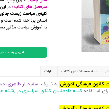
کتب پایه دوازدهم ریاضی فیزیک
سرفصل های کتاب :
در این
کلیه‌ی مباحث زیست جانور
تماعی
انسان پرداخته‌ شده است و د
به آموزش مباحث مذکور دست
یاسی
افزودن به سبد خری
ب و نمونه صفحات این کتاب
نظرات
 کانون فرهنگی آموزش
به تالیف
اسفندیار طاهری، م
رای استفاده
کلیه داوطلبین کنکور سراسری در رشته ع
 کانون فرهنگی آموزش