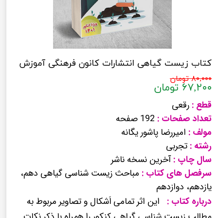
کتاب زیست گیاهی انتشارات کانون فرهنگی آموزش
۸۰,۰۰۰ تومان
۶۷,۲۰۰ تومان
قطع :
رقعی
تعداد صفحات :
192 صفحه
مولف :
امیررضا پاشور یگانه
رشته :
تجربی
سال چاپ :
آخرین نسخه ناشر
سرفصل های کتاب :
مباحث زیست شناسی گیاهی
دهم،
یازدهم، دوازدهم
درباره کتاب :
این اثر تمامی
اَشکال و تصاویر مربوط به
مطالب زیست شناسی گیاهی کنکور را همراه با ذکر نکات