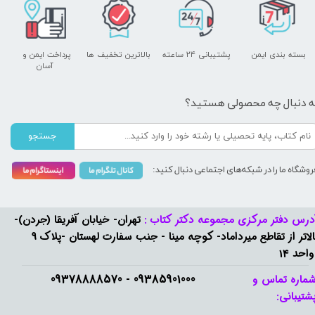
بسته بندی ایمن
پشتیبانی ۲۴ ساعته
بالاترین تخفیف ها
پرداخت ایمن و ​​​​​​​
آسان
ه دنبال چه محصولی هستید؟
جستجو
روشگاه ما را در شبکه‌های اجتماعی دنبال کنید:
درس دفتر مرکزی مجموعه دکتر کتاب :
تهران- خیابان آفریقا (جردن)-
بالاتر از تقاطع میرداماد- کوچه مینا - جنب سفارت لهستان -پلاک 9
واحد 14
09385901000 - 09378888570​​​​​​​
ماره تماس و
شتیبانی: ​​​​​​​