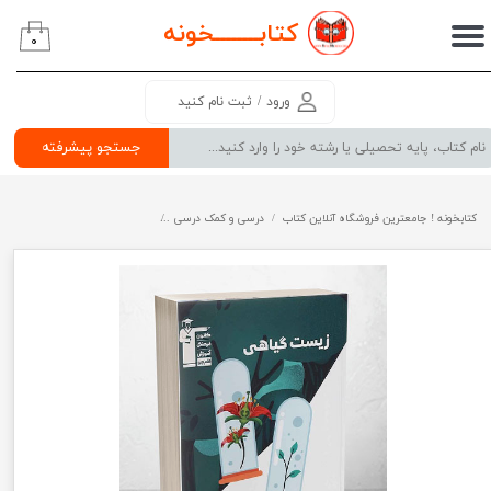
کتابــــــــ
خونه
۰
حساب کاربری من
تغییر گذر واژه
ورود
/
ثبت نام کنید
سفارشات
جستجو پیشرفته
خروج از حساب کاربری
کتابخونه ! جامعترین فروشگاه آنلاین کتاب
درسی و کمک درسی
پرفروش ترین کتب کمک درسی