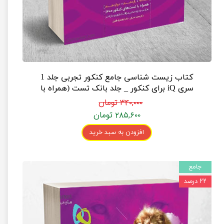
کتاب زیست شناسی جامع کنکور تجربی جلد 1
سری iQ برای کنکور _ جلد بانک تست (همراه با
پاسخ‌نامه کلیدی)
۳۴۰,۰۰۰ تومان
۲۸۵,۶۰۰ تومان
افزودن به سبد خرید
جامع
۲۲ درصد