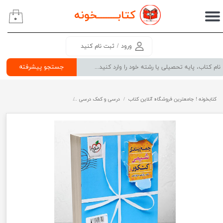
کتابــــــــ
خونه
۰
حساب کاربری من
تغییر گذر واژه
ورود
/
ثبت نام کنید
سفارشات
جستجو پیشرفته
خروج از حساب کاربری
کتابخونه ! جامعترین فروشگاه آنلاین کتاب
درسی و کمک درسی
پرفروش ترین کتب کمک درسی