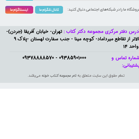
روشگاه ما را در شبکه‌های اجتماعی دنبال کنید:
درس دفتر مرکزی مجموعه دکتر کتاب :
تهران- خیابان آفریقا (جردن)-
بالاتر از تقاطع میرداماد- کوچه مینا - جنب سفارت لهستان -پلاک 9
واحد 14
09385901000 - 09378888570​​​​​​​
ماره تماس و
شتیبانی: ​​​​​​​
تمام حقوق این سایت متعلق به
نام مجموعه کتاب خونه
می‌باشد.