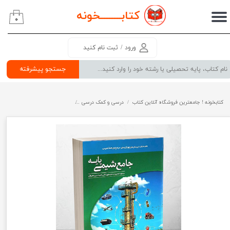
کتابــــــــ
خونه
۰
حساب کاربری من
تغییر گذر واژه
ورود
/
ثبت نام کنید
سفارشات
جستجو پیشرفته
خروج از حساب کاربری
کتابخونه ! جامعترین فروشگاه آنلاین کتاب
درسی و کمک درسی
پرفروش ترین کتب کمک درسی