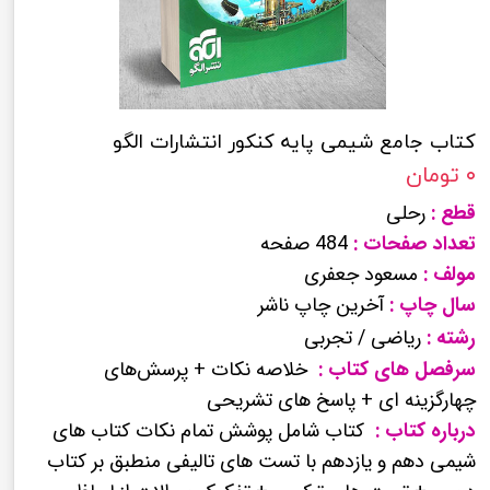
کتاب جامع شیمی پایه کنکور انتشارات الگو
۰ تومان
قطع :
رحلی
تعداد صفحات :
484 صفحه
مولف :
مسعود جعفری
سال چاپ :
آخرین چاپ ناشر
رشته :
ریاضی / تجربی
سرفصل های کتاب :
خلاصه نکات + پرسش‌های
چهارگزینه ای + پاسخ های تشریحی
درباره کتاب :
کتاب شامل پوشش تمام نکات کتاب های
شیمی دهم و یازدهم با تست های تالیفی منطبق بر کتاب