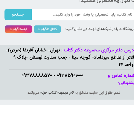
ه دنبال چه محصولی هستید؟
جستجو
روشگاه ما را در شبکه‌های اجتماعی دنبال کنید:
درس دفتر مرکزی مجموعه دکتر کتاب :
تهران- خیابان آفریقا (جردن)-
بالاتر از تقاطع میرداماد- کوچه مینا - جنب سفارت لهستان -پلاک 9
واحد 14
09385901000 - 09378888570​​​​​​​
ماره تماس و
شتیبانی: ​​​​​​​
تمام حقوق این سایت متعلق به
نام مجموعه کتاب خونه
می‌باشد.