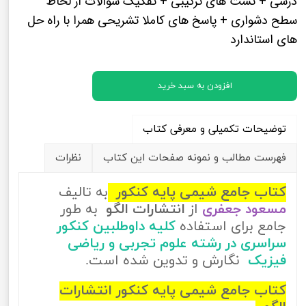
درسی + تست های ترکیبی + تفکیک سوالات از لحاظ
سطح دشواری + پاسخ های کاملا تشریحی همرا با راه حل
های استاندارد
افزودن به سبد خرید
توضیحات تکمیلی و معرفی کتاب
فهرست مطالب و نمونه صفحات این کتاب
نظرات
کتاب جامع شیمی پایه کنکور
به تالیف
مسعود جعفری
از
انتشارات الگو
به طور
جامع برای استفاده
کلیه داوطلبین کنکور
سراسری در رشته علوم تجربی و ریاضی
فیزیک
نگارش و تدوین شده است.
کتاب جامع شیمی پایه کنکور انتشارات