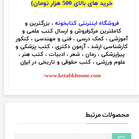
خرید های بالای 500 هزار تومان)
فروشگاه اینترنتی
کتابخونه
، بزرگترین و
کاملترین مرکزفروش و ارسال کتب علمی و
آموزشی ، کمک درسی ، فنی و مهندسی ، کنکور
کارشناسی ارشد ، آزمون دکتری ، کتب پزشکی و
پیراپزشکی ، رمان ، شعر ، ادبیات ، کتب هنر ،
علوم ورزشی ، کتب حقوقی و تاریخی در ایران
www.ketabkhoune.com
1
محصولات مرتبط
جامع