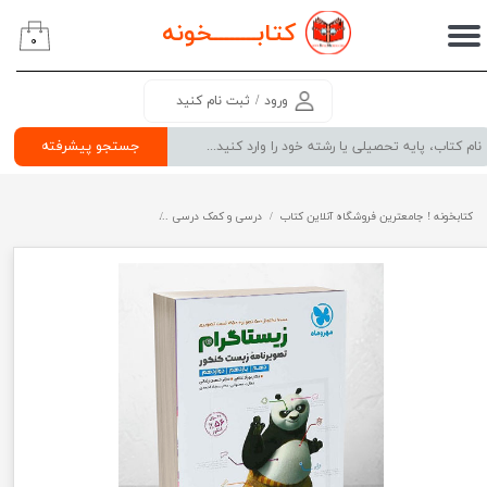
کتابــــــــ
خونه
۰
حساب کاربری من
تغییر گذر واژه
ورود
/
ثبت نام کنید
سفارشات
جستجو پیشرفته
خروج از حساب کاربری
کتابخونه ! جامعترین فروشگاه آنلاین کتاب
درسی و کمک درسی
پرفروش ترین کتب کمک درسی