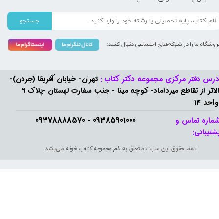
جستجو
روشگاه ما را در شبکه‌های اجتماعی دنبال کنید:
درس دفتر مرکزی مجموعه دکتر کتاب :
تهران- خیابان آفریقا (جردن)-
بالاتر از تقاطع میرداماد- کوچه مینا - جنب سفارت لهستان -پلاک 9
واحد 14
09385901000 - 09378888570​​​​​​​
ماره تماس و
شتیبانی: ​​​​​​​
تمام حقوق این سایت متعلق به
نام مجموعه کتاب خونه
می‌باشد.