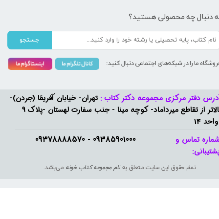
ه دنبال چه محصولی هستید؟
جستجو
روشگاه ما را در شبکه‌های اجتماعی دنبال کنید:
درس دفتر مرکزی مجموعه دکتر کتاب :
تهران- خیابان آفریقا (جردن)-
بالاتر از تقاطع میرداماد- کوچه مینا - جنب سفارت لهستان -پلاک 9
واحد 14
09385901000 - 09378888570​​​​​​​
ماره تماس و
شتیبانی: ​​​​​​​
تمام حقوق این سایت متعلق به
نام مجموعه کتاب خونه
می‌باشد.