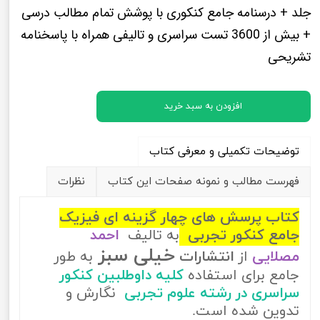
جلد + درسنامه جامع کنکوری با پوشش تمام مطالب درسی
+ بیش از 3600 تست سراسری و تالیفی همراه با پاسخنامه
تشریحی
افزودن به سبد خرید
توضیحات تکمیلی و معرفی کتاب
فهرست مطالب و نمونه صفحات این کتاب
نظرات
کتاب پرسش های چهار گزینه ای فیزیک
جامع کنکور تجربی
به تالیف
احمد
خیلی سبز
مصلایی
از
انتشارات
به طور
جامع برای استفاده
کلیه داوطلبین کنکور
سراسری در رشته علوم تجربی
نگارش و
تدوین شده است.