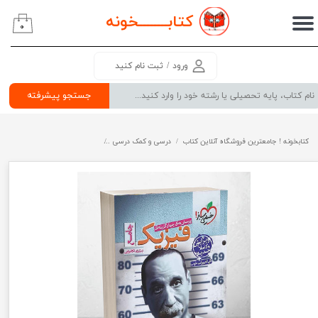
کتابــــــــ
خونه
۰
حساب کاربری من
تغییر گذر واژه
ورود
/
ثبت نام کنید
سفارشات
جستجو پیشرفته
خروج از حساب کاربری
کتابخونه ! جامعترین فروشگاه آنلاین کتاب
درسی و کمک درسی
پرفروش ترین کتب کمک درسی