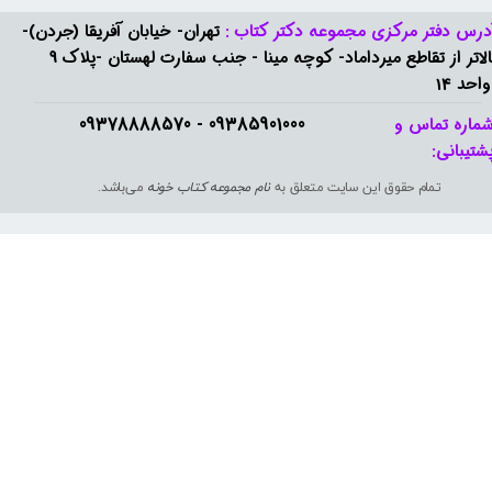
درس دفتر مرکزی مجموعه دکتر کتاب :
تهران- خیابان آفریقا (جردن)-
بالاتر از تقاطع میرداماد- کوچه مینا - جنب سفارت لهستان -پلاک 9
واحد 14
09385901000 - 09378888570​​​​​​​
ماره تماس و
شتیبانی: ​​​​​​​
تمام حقوق این سایت متعلق به
نام مجموعه کتاب خونه
می‌باشد.