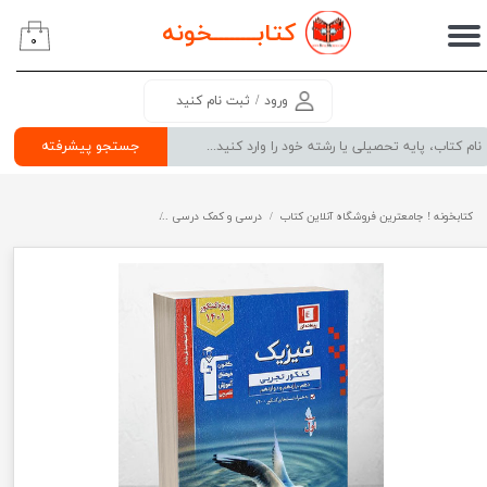
کتابــــــــ
خونه
۰
حساب کاربری من
تغییر گذر واژه
ورود
/
ثبت نام کنید
سفارشات
جستجو پیشرفته
خروج از حساب کاربری
کتابخونه ! جامعترین فروشگاه آنلاین کتاب
درسی و کمک درسی
پرفروش ترین کتب کمک درسی