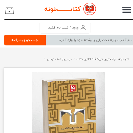
کتابــــــــ
خونه
۰
حساب کاربری من
تغییر گذر واژه
ورود
/
ثبت نام کنید
سفارشات
جستجو پیشرفته
خروج از حساب کاربری
کتابخونه ! جامعترین فروشگاه آنلاین کتاب
درسی و کمک درسی
پرفروش ترین کتب کمک درسی