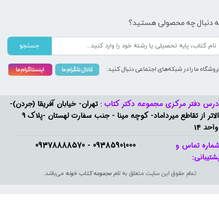
ه دنبال چه محصولی هستید؟
جستجو
روشگاه ما را در شبکه‌های اجتماعی دنبال کنید:
درس دفتر مرکزی مجموعه دکتر کتاب :
تهران- خیابان آفریقا (جردن)-
بالاتر از تقاطع میرداماد- کوچه مینا - جنب سفارت لهستان -پلاک 9
واحد 14
09385901000 - 09378888570​​​​​​​
ماره تماس و
شتیبانی: ​​​​​​​
تمام حقوق این سایت متعلق به
نام مجموعه کتاب خونه
می‌باشد.