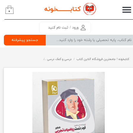
کتابــــــــ
خونه
۰
حساب کاربری من
تغییر گذر واژه
ورود
/
ثبت نام کنید
سفارشات
جستجو پیشرفته
خروج از حساب کاربری
کتابخونه ! جامعترین فروشگاه آنلاین کتاب
درسی و کمک درسی
پرفروش ترین کتب کمک درسی