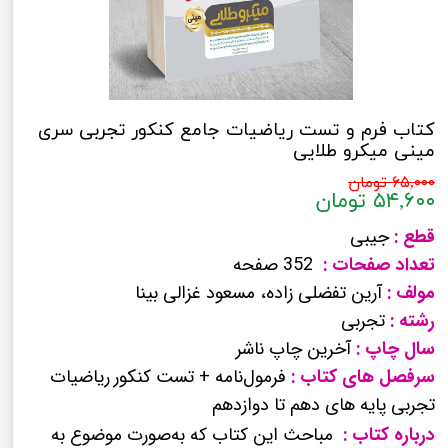
کتاب فرم و تست ریاضیات جامع کنکور تجربی سری
مینی میکرو طلایی
۶۵,۰۰۰ تومان
۵۴,۶۰۰ تومان
قطع :
جیبی
تعداد صفحات :
352 صفحه
مولف :
آرین تفضلی زاده، مسعود غزالی بینا
رشته :
تجربی
سال چاپ :
آخرین چاپ ناشر
سرفصل های کتاب :
فرمول‌نامه + تست کنکور
ریاضیات
تجربی پایه های دهم تا دوازدهم
درباره کتاب :
مباحث این کتاب که به‌صورت موضوع به