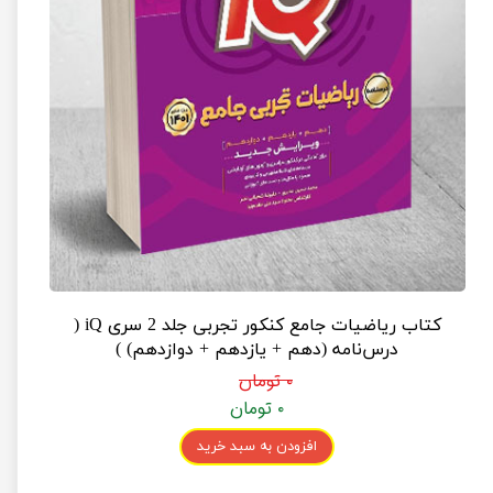
کتاب ریاضیات جامع کنکور تجربی جلد 2 سری iQ (
درس‌نامه (دهم + یازدهم + دوازدهم) )
۰ تومان
۰ تومان
افزودن به سبد خرید