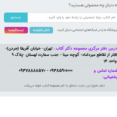
ه دنبال چه محصولی هستید؟
جستجو
روشگاه ما را در شبکه‌های اجتماعی دنبال کنید:
درس دفتر مرکزی مجموعه دکتر کتاب :
تهران- خیابان آفریقا (جردن)-
بالاتر از تقاطع میرداماد- کوچه مینا - جنب سفارت لهستان -پلاک 9
واحد 14
09385901000 - 09378888570​​​​​​​
ماره تماس و
شتیبانی: ​​​​​​​
تمام حقوق این سایت متعلق به
نام مجموعه کتاب خونه
می‌باشد.