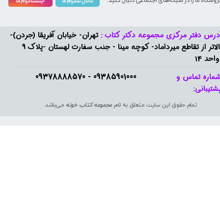
روشگاه ما را در شبکه‌های اجتماعی دنبال کنید:
درس دفتر مرکزی مجموعه دکتر کتاب :
تهران- خیابان آفریقا (جردن)-
بالاتر از تقاطع میرداماد- کوچه مینا - جنب سفارت لهستان -پلاک 9
واحد 14
09385901000 - 09378888570​​​​​​​
ماره تماس و
شتیبانی: ​​​​​​​
تمام حقوق این سایت متعلق به
نام مجموعه کتاب خونه
می‌باشد.