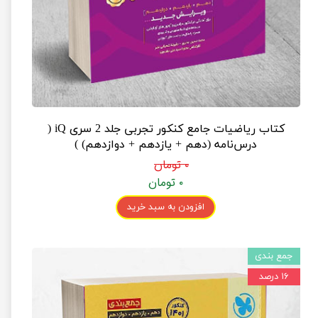
کتاب ریاضیات جامع کنکور تجربی جلد 2 سری iQ (
درس‌نامه (دهم + یازدهم + دوازدهم) )
۰ تومان
۰ تومان
افزودن به سبد خرید
جمع بندی
۱۶ درصد