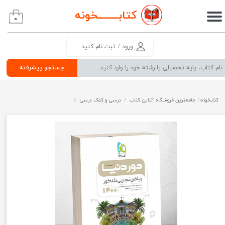
کتابــــــــ
خونه
۰
حساب کاربری من
تغییر گذر واژه
ورود
/
ثبت نام کنید
سفارشات
جستجو پیشرفته
خروج از حساب کاربری
کتابخونه ! جامعترین فروشگاه آنلاین کتاب
درسی و کمک درسی
پرفروش ترین کتب کمک درسی