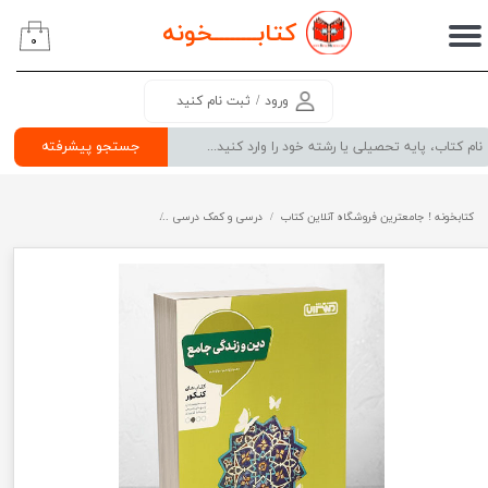
کتابــــــــ
خونه
۰
حساب کاربری من
تغییر گذر واژه
ورود
/
ثبت نام کنید
سفارشات
جستجو پیشرفته
خروج از حساب کاربری
کتابخونه ! جامعترین فروشگاه آنلاین کتاب
درسی و کمک درسی
پرفروش ترین کتب کمک درسی