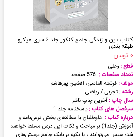
کتاب دین و زندگی جامع کنکور جلد 2 سری میکرو
طبقه بندی
۰ تومان
قطع :
رحلی
تعداد صفحات :
576 صفحه
مولف :
فرشته الماسی، افشین پورهاشم
رشته :
تجربی / ریاضی
سال چاپ :
آخرین چاپ ناشر
سرفصل های کتاب :
پاسخنامه جلد 1
درباره کتاب :
داوطلبان با مطالعه‌ی بخش درس‌نامه و
آموزش (جلد1) بر مباحث و نکات این درس مسلط خواهند
شد؛ سپس می‌توانند ، با تکیه بر بانک جامع پرسش‌های