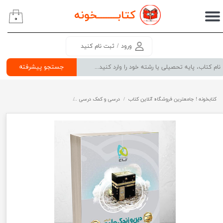
کتابــــــــ
خونه
۰
حساب کاربری من
تغییر گذر واژه
ورود
/
ثبت نام کنید
سفارشات
جستجو پیشرفته
خروج از حساب کاربری
کتابخونه ! جامعترین فروشگاه آنلاین کتاب
درسی و کمک درسی
پرفروش ترین کتب کمک درسی