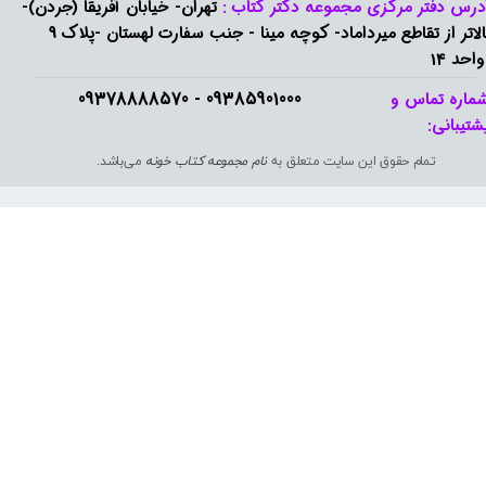
درس دفتر مرکزی مجموعه دکتر کتاب :
تهران- خیابان آفریقا (جردن)-
بالاتر از تقاطع میرداماد- کوچه مینا - جنب سفارت لهستان -پلاک 9
واحد 14
09385901000 - 09378888570​​​​​​​
ماره تماس و
شتیبانی: ​​​​​​​
تمام حقوق این سایت متعلق به
نام مجموعه کتاب خونه
می‌باشد.