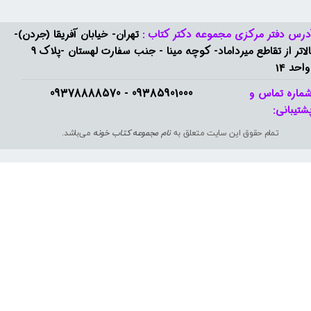
درس دفتر مرکزی مجموعه دکتر کتاب :
تهران- خیابان آفریقا (جردن)-
بالاتر از تقاطع میرداماد- کوچه مینا - جنب سفارت لهستان -پلاک 9
واحد 14
09385901000 - 09378888570​​​​​​​
ماره تماس و
شتیبانی: ​​​​​​​
تمام حقوق این سایت متعلق به
نام مجموعه کتاب خونه
می‌باشد.