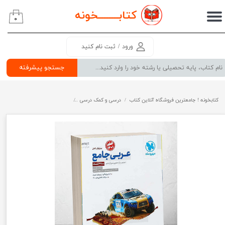
کتابــــــــ
خونه
۰
حساب کاربری من
تغییر گذر واژه
ورود
/
ثبت نام کنید
سفارشات
جستجو پیشرفته
خروج از حساب کاربری
کتابخونه ! جامعترین فروشگاه آنلاین کتاب
درسی و کمک درسی
پرفروش ترین کتب کمک درسی