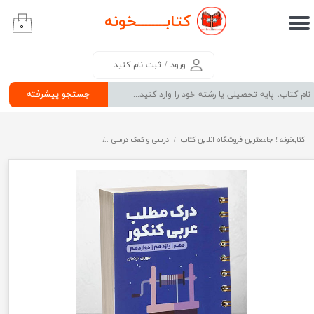
کتابــــــــ
خونه
۰
حساب کاربری من
تغییر گذر واژه
ورود
/
ثبت نام کنید
سفارشات
جستجو پیشرفته
خروج از حساب کاربری
کتابخونه ! جامعترین فروشگاه آنلاین کتاب
درسی و کمک درسی
پرفروش ترین کتب کمک درسی