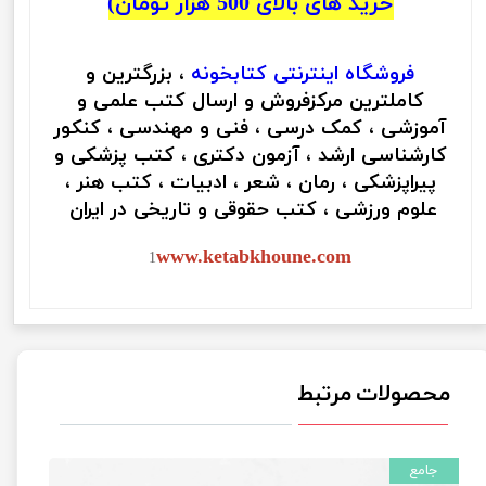
خرید های بالای 500 هزار تومان)
فروشگاه اینترنتی
کتابخونه
، بزرگترین و
کاملترین مرکزفروش و ارسال کتب علمی و
آموزشی ، کمک درسی ، فنی و مهندسی ، کنکور
کارشناسی ارشد ، آزمون دکتری ، کتب پزشکی و
پیراپزشکی ، رمان ، شعر ، ادبیات ، کتب هنر ،
علوم ورزشی ، کتب حقوقی و تاریخی در ایران
www.ketabkhoune.com
1
محصولات مرتبط
جامع