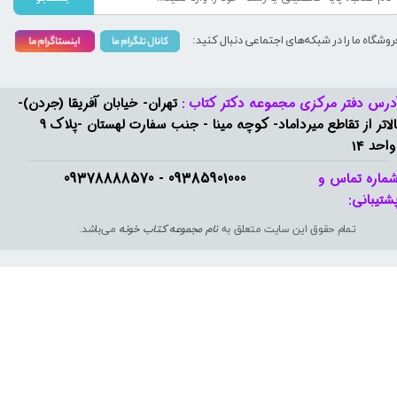
روشگاه ما را در شبکه‌های اجتماعی دنبال کنید:
درس دفتر مرکزی مجموعه دکتر کتاب :
تهران- خیابان آفریقا (جردن)-
بالاتر از تقاطع میرداماد- کوچه مینا - جنب سفارت لهستان -پلاک 9
واحد 14
09385901000 - 09378888570​​​​​​​
ماره تماس و
شتیبانی: ​​​​​​​
تمام حقوق این سایت متعلق به
نام مجموعه کتاب خونه
می‌باشد.