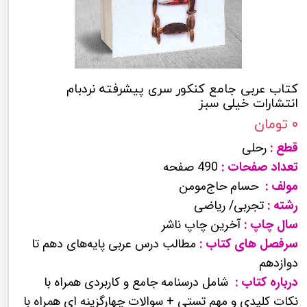
کتاب عربی جامع کنکور سری پیشرفته نردبام
انتشارات خیلی سبز
۰ تومان
قطع :
رحلی
تعداد صفحات :
490 صفحه
مولف :
حسام حاج‌مومن
رشته :
تجربی/ ریاضی
سال چاپ :
آخرین چاپ ناشر
سرفصل های کتاب :
مطالب درس عربی پایه‌های دهم تا
دوازدهم
درباره کتاب :
شامل درسنامه جامع و کاربردی همراه با
نکات کلیدی و مهم تستی + سوالات چهارگزینه ای همراه با