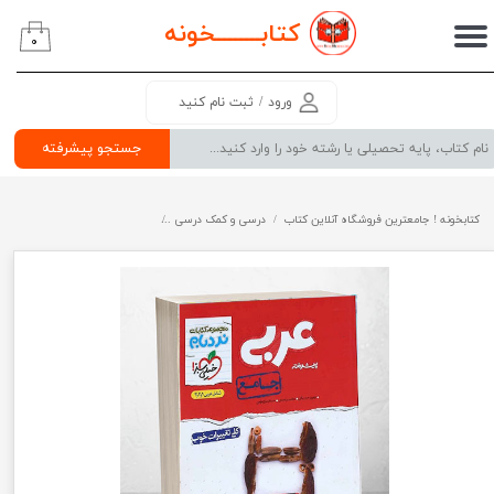
کتابــــــــ
خونه
۰
حساب کاربری من
تغییر گذر واژه
ورود
/
ثبت نام کنید
سفارشات
جستجو پیشرفته
خروج از حساب کاربری
کتابخونه ! جامعترین فروشگاه آنلاین کتاب
درسی و کمک درسی
پرفروش ترین کتب کمک درسی