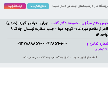
روشگاه ما را در شبکه‌های اجتماعی دنبال کنید:
درس دفتر مرکزی مجموعه دکتر کتاب :
تهران- خیابان آفریقا (جردن)-
بالاتر از تقاطع میرداماد- کوچه مینا - جنب سفارت لهستان -پلاک 9
واحد 14
09385901000 - 09378888570​​​​​​​
ماره تماس و
شتیبانی: ​​​​​​​
تمام حقوق این سایت متعلق به
نام مجموعه کتاب خونه
می‌باشد.