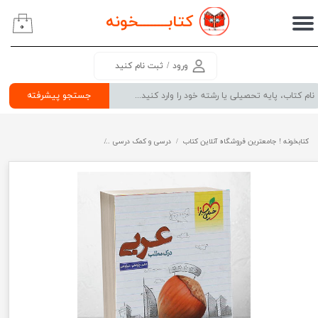
کتابــــــــ
خونه
۰
حساب کاربری من
تغییر گذر واژه
ورود
/
ثبت نام کنید
سفارشات
جستجو پیشرفته
خروج از حساب کاربری
کتابخونه ! جامعترین فروشگاه آنلاین کتاب
درسی و کمک درسی
پرفروش ترین کتب کمک درسی