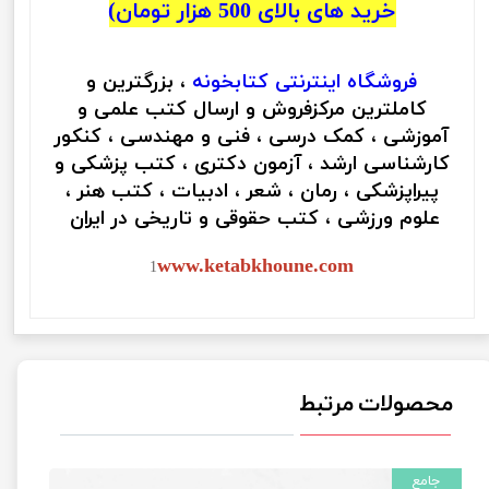
خرید های بالای 500 هزار تومان)
فروشگاه اینترنتی
کتابخونه
، بزرگترین و
کاملترین مرکزفروش و ارسال کتب علمی و
آموزشی ، کمک درسی ، فنی و مهندسی ، کنکور
کارشناسی ارشد ، آزمون دکتری ، کتب پزشکی و
پیراپزشکی ، رمان ، شعر ، ادبیات ، کتب هنر ،
علوم ورزشی ، کتب حقوقی و تاریخی در ایران
www.ketabkhoune.com
1
محصولات مرتبط
جامع