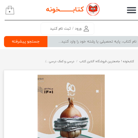
کتابــــــــ
خونه
۰
حساب کاربری من
تغییر گذر واژه
ورود
/
ثبت نام کنید
سفارشات
جستجو پیشرفته
خروج از حساب کاربری
کتابخونه ! جامعترین فروشگاه آنلاین کتاب
درسی و کمک درسی
پرفروش ترین کتب کمک درسی