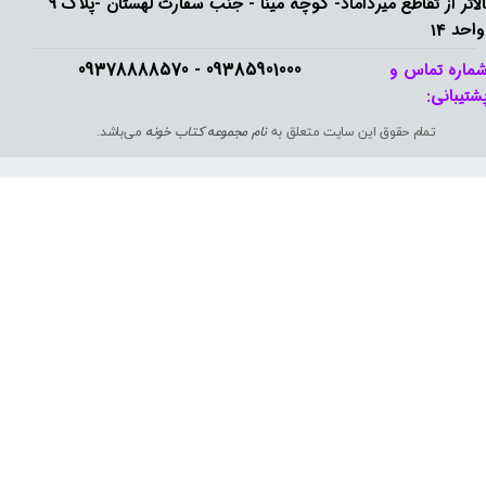
بالاتر از تقاطع میرداماد- کوچه مینا - جنب سفارت لهستان -پلاک 9
واحد 14
09385901000 - 09378888570​​​​​​​
ماره تماس و
شتیبانی: ​​​​​​​
تمام حقوق این سایت متعلق به
نام مجموعه کتاب خونه
می‌باشد.