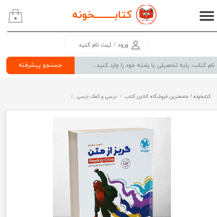
کتابــــــــ
خونه
۰
حساب کاربری من
تغییر گذر واژه
ورود
/
ثبت نام کنید
سفارشات
جستجو پیشرفته
خروج از حساب کاربری
کتابخونه ! جامعترین فروشگاه آنلاین کتاب
درسی و کمک درسی
پرفروش ترین کتب کمک درسی