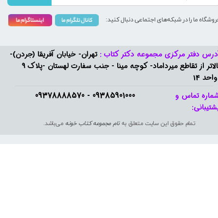
روشگاه ما را در شبکه‌های اجتماعی دنبال کنید:
درس دفتر مرکزی مجموعه دکتر کتاب :
تهران- خیابان آفریقا (جردن)-
بالاتر از تقاطع میرداماد- کوچه مینا - جنب سفارت لهستان -پلاک 9
واحد 14
09385901000 - 09378888570​​​​​​​
ماره تماس و
شتیبانی: ​​​​​​​
تمام حقوق این سایت متعلق به
نام مجموعه کتاب خونه
می‌باشد.