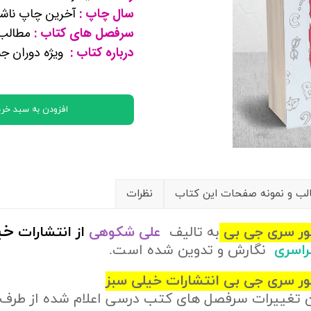
سال چاپ :
آخرین چاپ ناشر
کتب پایه دوازدهم ریاضی فیزیک
سرفصل های کتاب :
مطالب د
درباره کتاب :
ویژه دوران ج
تماعی
یاسی
افزودن به سبد خری
ب و نمونه صفحات این کتاب
نظرات
خی
کور سری جی بی
به تالیف
علی شکوهی
از
انتشارات
سراسری
نگارش و تدوین شده است.
ور سری جی بی انتشارات خیلی سبز
ن تغییرات سرفصل های کتب درسی اعلام شده از طرف