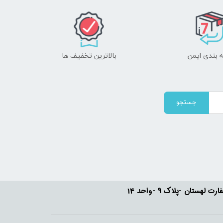
 بندی ایمن
بالاترین تخفیف ها
جستجو
ستان -پلاک 9 -واحد 14