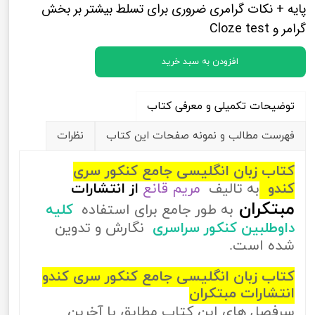
پایه + نکات گرامری ضروری برای تسلط بیشتر بر بخش
گرامر و Cloze test
افزودن به سبد خرید
توضیحات تکمیلی و معرفی کتاب
فهرست مطالب و نمونه صفحات این کتاب
نظرات
کتاب زبان انگلیسی جامع کنکور سری
کندو
به تالیف
مریم قانع
از
انتشارات
مبتکران
به طور جامع برای استفاده
کلیه
داوطلبین کنکور سراسری
نگارش و تدوین
شده است.
کتاب زبان انگلیسی جامع کنکور سری کندو
انتشارات مبتکران
سرفصل های این کتاب مطابق با آخرین