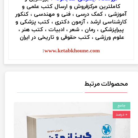
کاملترین مرکزفروش و ارسال کتب علمی و
آموزشی ، کمک درسی ، فنی و مهندسی ، کنکور
کارشناسی ارشد ، آزمون دکتری ، کتب پزشکی و
پیراپزشکی ، رمان ، شعر ، ادبیات ، کتب هنر ،
علوم ورزشی ، کتب حقوقی و تاریخی در ایران
www.ketabkhoune.com
1
محصولات مرتبط
جامع
۰ درصد