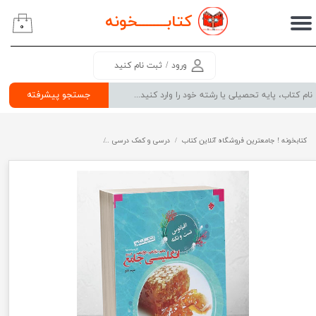
کتابــــــــ
خونه
۰
حساب کاربری من
تغییر گذر واژه
ورود
/
ثبت نام کنید
سفارشات
جستجو پیشرفته
خروج از حساب کاربری
کتابخونه ! جامعترین فروشگاه آنلاین کتاب
درسی و کمک درسی
پرفروش ترین کتب کمک درسی