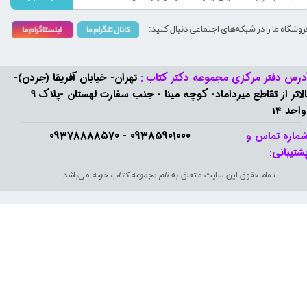
روشگاه ما را در شبکه‌های اجتماعی دنبال کنید:
درس دفتر مرکزی مجموعه دکتر کتاب :
تهران- خیابان آفریقا (جردن)-
بالاتر از تقاطع میرداماد- کوچه مینا - جنب سفارت لهستان -پلاک 9
واحد 14
09385901000 - 09378888570​​​​​​​
ماره تماس و
شتیبانی: ​​​​​​​
تمام حقوق این سایت متعلق به
نام مجموعه کتاب خونه
می‌باشد.