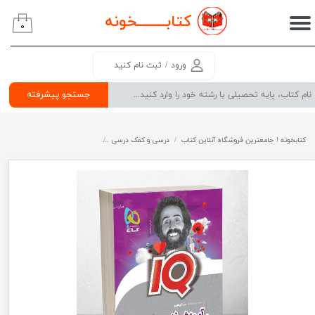
کتابــــــــ
خونه
۰
حساب کاربری من
تغییر گذر واژه
ورود
/
ثبت نام کنید
سفارشات
جستجو پیشرفته
خروج از حساب کاربری
کتابخونه ! جامعترین فروشگاه آنلاین کتاب
درسی و کمک درسی
پرفروش ترین کتب کمک درسی