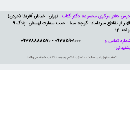
درس دفتر مرکزی مجموعه دکتر کتاب :
تهران- خیابان آفریقا (جردن)-
بالاتر از تقاطع میرداماد- کوچه مینا - جنب سفارت لهستان -پلاک 9
واحد 14
09385901000 - 09378888570​​​​​​​
ماره تماس و
شتیبانی: ​​​​​​​
تمام حقوق این سایت متعلق به
نام مجموعه کتاب خونه
می‌باشد.