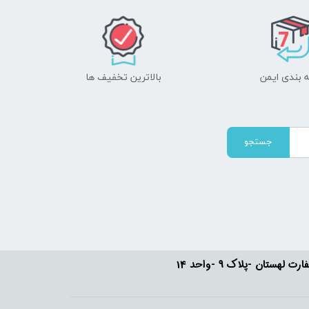
 بندی ایمن
بالاترین تخفیف ها
جستجو
ستان -پلاک 9 -واحد 14