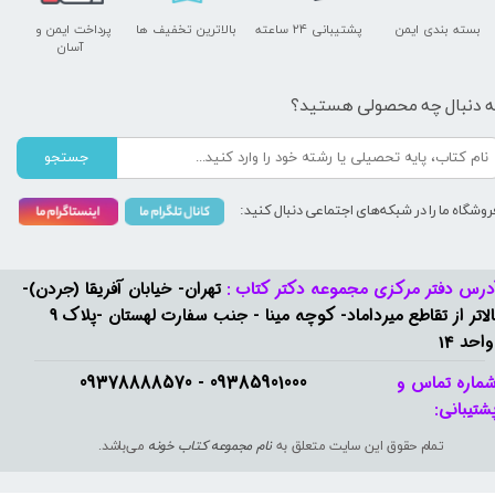
بسته بندی ایمن
پشتیبانی ۲۴ ساعته
بالاترین تخفیف ها
پرداخت ایمن و ​​​​​​​
آسان
ه دنبال چه محصولی هستید؟
جستجو
روشگاه ما را در شبکه‌های اجتماعی دنبال کنید:
درس دفتر مرکزی مجموعه دکتر کتاب :
تهران- خیابان آفریقا (جردن)-
بالاتر از تقاطع میرداماد- کوچه مینا - جنب سفارت لهستان -پلاک 9
واحد 14
09385901000 - 09378888570​​​​​​​
ماره تماس و
شتیبانی: ​​​​​​​
تمام حقوق این سایت متعلق به
نام مجموعه کتاب خونه
می‌باشد.