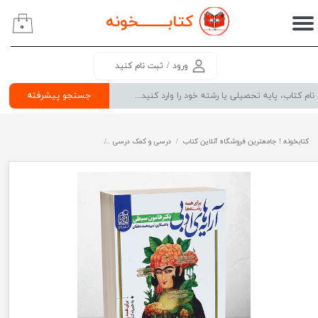
کتابــــــــ
خونه
۰
حساب کاربری من
تغییر گذر واژه
ورود
/
ثبت نام کنید
سفارشات
جستجو پیشرفته
خروج از حساب کاربری
کتابخونه ! جامعترین فروشگاه آنلاین کتاب
درسی و کمک درسی
پرفروش ترین کتب کمک درسی