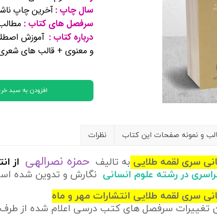
سال چاپ :
آخرین چاپ ناشر
کتب پایه دوازدهم ریاضی فیزیک
سرفصل های کتاب :
مطالب 
درباره کتاب :
آموزش اصطلاح
تماعی
و معنوی + قالب های شعری 
یاسی
افزودن به سبد خری
ب و نمونه صفحات این کتاب
نظرات
حمزه نصرالهی
انی سری لقمه طلایی
به تالیف
از
ان
راسری در رشته علوم انسانی
نگارش و تدوین شده اس
نی سری لقمه طلایی انتشارات مهر و ماه
ن تغییرات سرفصل های کتب درسی اعلام شده از طرف