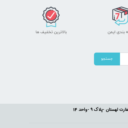
 بندی ایمن
بالاترین تخفیف ها
جستجو
ستان -پلاک 9 -واحد 14