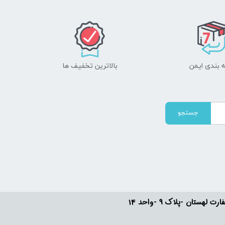
 بندی ایمن
بالاترین تخفیف ها
جستجو
ستان -پلاک 9 -واحد 14