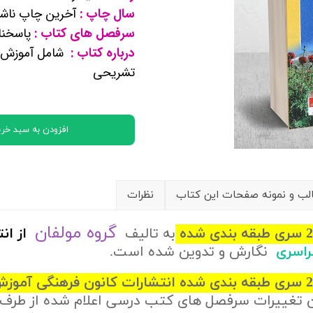
سال چاپ :
آخرین چاپ ناشر
کتب پایه دوازدهم ریاضی فیزیک
سرفصل های کتاب :
پاسخنام
درباره کتاب :
شامل آموزش ن
تماعی
تشریحی
یاسی
افزودن به سبد خری
ب و نمونه صفحات این کتاب
نظرات
گروه مولفان
به تالیف
از
ان
سراسری
نگارش و تدوین شده است.
ن تغییرات سرفصل های کتب درسی اعلام شده از طرف