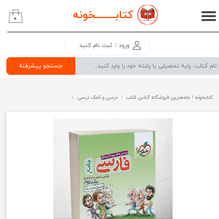
کتابــــــــ
خونه
۰
حساب کاربری من
تغییر گذر واژه
ورود
/
ثبت نام کنید
سفارشات
جستجو پیشرفته
خروج از حساب کاربری
کتابخونه ! جامعترین فروشگاه آنلاین کتاب
درسی و کمک درسی
پرفروش ترین کتب کمک درسی