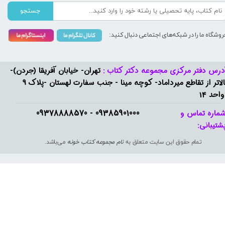
جستجو
روشگاه ما را در شبکه‌های اجتماعی دنبال کنید:
درس دفتر مرکزی مجموعه دکتر کتاب :
تهران- خیابان آفریقا (جردن)-
بالاتر از تقاطع میرداماد- کوچه مینا - جنب سفارت لهستان -پلاک 9
واحد 14
09385901000 - 09378888570​​​​​​​
ماره تماس و
شتیبانی: ​​​​​​​
تمام حقوق این سایت متعلق به
نام مجموعه کتاب خونه
می‌باشد.