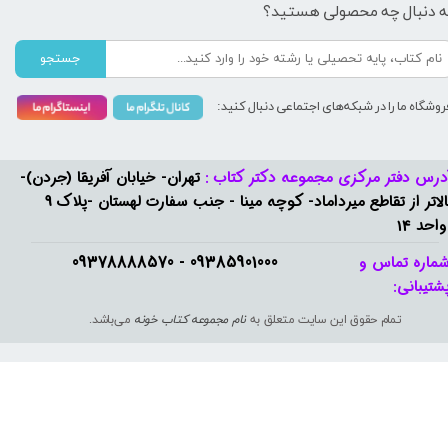
ه دنبال چه محصولی هستید؟
جستجو
روشگاه ما را در شبکه‌های اجتماعی دنبال کنید:
درس دفتر مرکزی مجموعه دکتر کتاب :
تهران- خیابان آفریقا (جردن)-
بالاتر از تقاطع میرداماد- کوچه مینا - جنب سفارت لهستان -پلاک 9
واحد 14
09385901000 - 09378888570​​​​​​​
ماره تماس و
شتیبانی: ​​​​​​​
تمام حقوق این سایت متعلق به
نام مجموعه کتاب خونه
می‌باشد.