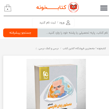
کتابــــــــ
خونه
۰
حساب کاربری من
تغییر گذر واژه
ورود
/
ثبت نام کنید
سفارشات
جستجو پیشرفته
خروج از حساب کاربری
کتابخونه ! جامعترین فروشگاه آنلاین کتاب
درسی و کمک درسی
پرفروش ترین کتب کمک درسی