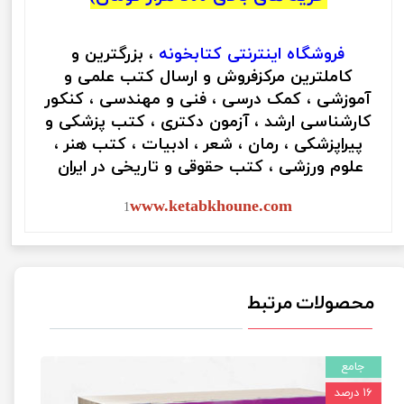
فروشگاه اینترنتی
کتابخونه
، بزرگترین و
کاملترین مرکزفروش و ارسال کتب علمی و
آموزشی ، کمک درسی ، فنی و مهندسی ، کنکور
کارشناسی ارشد ، آزمون دکتری ، کتب پزشکی و
پیراپزشکی ، رمان ، شعر ، ادبیات ، کتب هنر ،
علوم ورزشی ، کتب حقوقی و تاریخی در ایران
www.ketabkhoune.com
1
محصولات مرتبط
جامع
۱۶ درصد