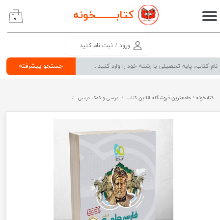
کتابــــــــ
خونه
۰
حساب کاربری من
تغییر گذر واژه
ورود
/
ثبت نام کنید
سفارشات
جستجو پیشرفته
خروج از حساب کاربری
کتابخونه ! جامعترین فروشگاه آنلاین کتاب
درسی و کمک درسی
پرفروش ترین کتب کمک درسی