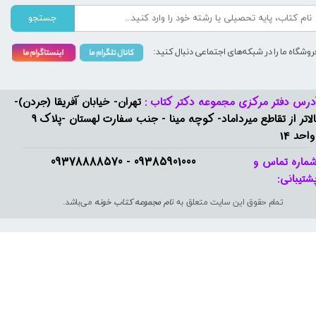
جستجو
روشگاه ما را در شبکه‌های اجتماعی دنبال کنید:
درس دفتر مرکزی مجموعه دکتر کتاب :
تهران- خیابان آفریقا (جردن)-
بالاتر از تقاطع میرداماد- کوچه مینا - جنب سفارت لهستان -پلاک 9
واحد 14
09385901000 - 09378888570​​​​​​​
ماره تماس و
شتیبانی: ​​​​​​​
تمام حقوق این سایت متعلق به
نام مجموعه کتاب خونه
می‌باشد.