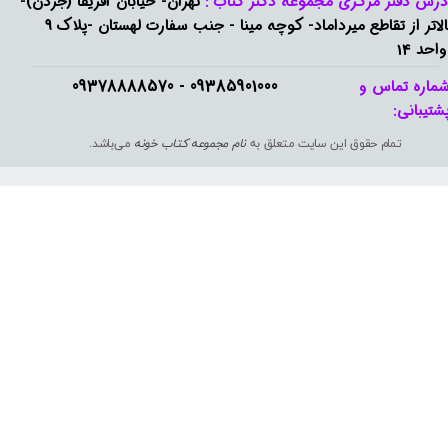
درس دفتر مرکزی مجموعه دکتر کتاب :
تهران- خیابان آفریقا (جردن)-
بالاتر از تقاطع میرداماد- کوچه مینا - جنب سفارت لهستان -پلاک 9
واحد 14
09385901000 - 09378888570​​​​​​​
ماره تماس و
شتیبانی: ​​​​​​​
تمام حقوق این سایت متعلق به
نام مجموعه کتاب خونه
می‌باشد.