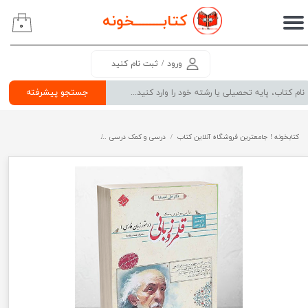
کتابــــــــ
خونه
۰
حساب کاربری من
تغییر گذر واژه
ورود
/
ثبت نام کنید
سفارشات
جستجو پیشرفته
خروج از حساب کاربری
کتابخونه ! جامعترین فروشگاه آنلاین کتاب
درسی و کمک درسی
پرفروش ترین کتب کمک درسی