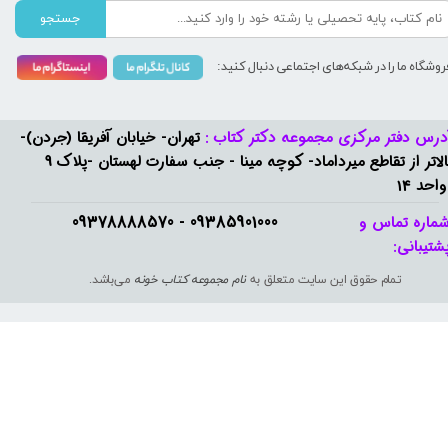
جستجو
روشگاه ما را در شبکه‌های اجتماعی دنبال کنید:
درس دفتر مرکزی مجموعه دکتر کتاب :
تهران- خیابان آفریقا (جردن)-
بالاتر از تقاطع میرداماد- کوچه مینا - جنب سفارت لهستان -پلاک 9
واحد 14
09385901000 - 09378888570​​​​​​​
ماره تماس و
شتیبانی: ​​​​​​​
تمام حقوق این سایت متعلق به
نام مجموعه کتاب خونه
می‌باشد.