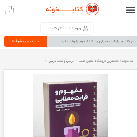
کتابــــــــ
خونه
۰
حساب کاربری من
تغییر گذر واژه
ورود
/
ثبت نام کنید
سفارشات
جستجو پیشرفته
خروج از حساب کاربری
کتابخونه ! جامعترین فروشگاه آنلاین کتاب
درسی و کمک درسی
پرفروش ترین کتب کمک درسی