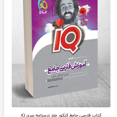
کتاب فارسی جامع کنکور جلد درسنامه سری iQ