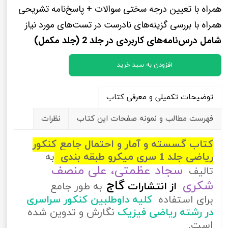
همراه با تعیین درجه سختی سوالات + پاسخ‌نامه تشریحی
همراه با بررسی گزینه‌های نادرست در تست‌های مورد نیاز
شامل درس‌نامه‌های کاربردی در جلد 2 (جلد مکمل)
افزودن به سبد خرید
توضیحات تکمیلی و معرفی کتاب
فهرست مطالب و نمونه صفحات این کتاب
نظرات
کتاب گسسته و آمار و احتمال جامع کنکور
ریاضی جلد 1 سری میکرو طبقه بندی
به
سجاد عظمتی، علی منصف
تالیف
شکری
گاج
از
انتشارات
به طور جامع
برای استفاده
کلیه داوطلبین کنکور سراسری
در رشته ریاضی فیزیک
نگارش و تدوین شده
است.