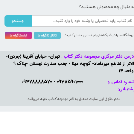
ه دنبال چه محصولی هستید؟
جستجو
روشگاه ما را در شبکه‌های اجتماعی دنبال کنید:
درس دفتر مرکزی مجموعه دکتر کتاب :
تهران- خیابان آفریقا (جردن)-
بالاتر از تقاطع میرداماد- کوچه مینا - جنب سفارت لهستان -پلاک 9
واحد 14
09385901000 - 09378888570​​​​​​​
ماره تماس و
شتیبانی: ​​​​​​​
تمام حقوق این سایت متعلق به
نام مجموعه کتاب خونه
می‌باشد.