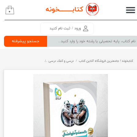
کتابــــــــ
خونه
۰
حساب کاربری من
تغییر گذر واژه
ورود
/
ثبت نام کنید
سفارشات
جستجو پیشرفته
خروج از حساب کاربری
کتابخونه ! جامعترین فروشگاه آنلاین کتاب
درسی و کمک درسی
پرفروش ترین کتب کمک درسی