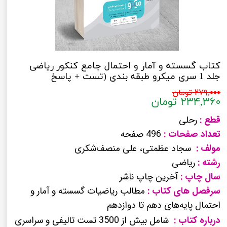
کتاب گسسته و آمار و احتمال جامع کنکور ریاضی
جلد 1 سری میکرو طبقه بندی (تست + پاسخ‌
تشریحی)
۲۷۹,۰۰۰ تومان
۲۳۴,۳۶۰ تومان
قطع :
رحلی
تعداد صفحات :
496 صفحه
مولف :
سجاد عظمتی، علی منصف‌شکری
رشته :
ریاضی
سال چاپ :
آخرین چاپ ناشر
سرفصل های کتاب :
مطالب ریاضیات گسسته و آمار و
احتمال پایه‌های دهم تا دوازدهم
درباره کتاب :
شامل بیش از 3500 تست تالیفی و سراسری